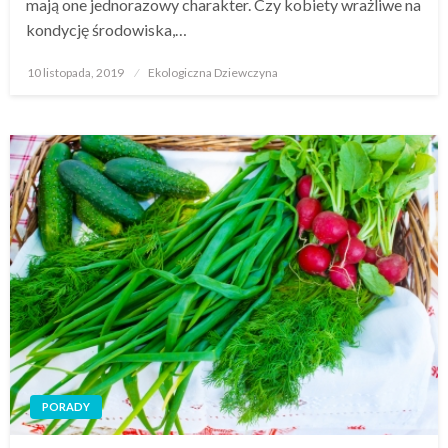
mają one jednorazowy charakter. Czy kobiety wrażliwe na
kondycję środowiska,…
Opublikowane
10 listopada, 2019
Ekologiczna Dziewczyna
w
PORADY