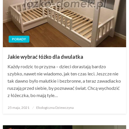
PORADY
Jakie wybrać łóżko dla dwulatka
Każdy rodzic to przyzna – dzieci dorastają bardzo
szybko, nawet nie wiadomo, jak ten czas leci. Jeszcze nie
tak dawno było malutkie i bezbronne, a teraz zawadiacko
ruszają przed siebie, by poznawać świat. Chcą wychodzić
z łóżeczka, bo mają tyle…
Opublikowane
25 maja, 2021
Ekologiczna Dziewczyna
w