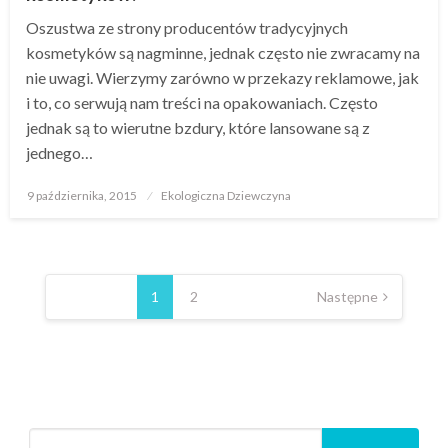
Oszustwa ze strony producentów tradycyjnych
kosmetyków są nagminne, jednak często nie zwracamy na
nie uwagi. Wierzymy zarówno w przekazy reklamowe, jak
i to, co serwują nam treści na opakowaniach. Często
jednak są to wierutne bzdury, które lansowane są z
jednego…
Opublikowane
9 października, 2015
Ekologiczna Dziewczyna
w
Stronicowanie
wpisów
1
2
Następne