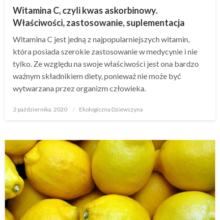
Witamina C, czyli kwas askorbinowy.
Właściwości, zastosowanie, suplementacja
Witamina C jest jedną z najpopularniejszych witamin,
która posiada szerokie zastosowanie w medycynie i nie
tylko. Ze względu na swoje właściwości jest ona bardzo
ważnym składnikiem diety, ponieważ nie może być
wytwarzana przez organizm człowieka.
Opublikowane
2 października, 2020
Ekologiczna Dziewczyna
w