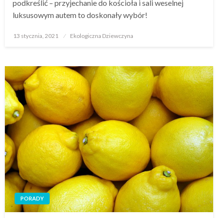
podkreślić – przyjechanie do kościoła i sali weselnej
luksusowym autem to doskonały wybór!
Opublikowane
13 stycznia, 2021
Ekologiczna Dziewczyna
w
PORADY