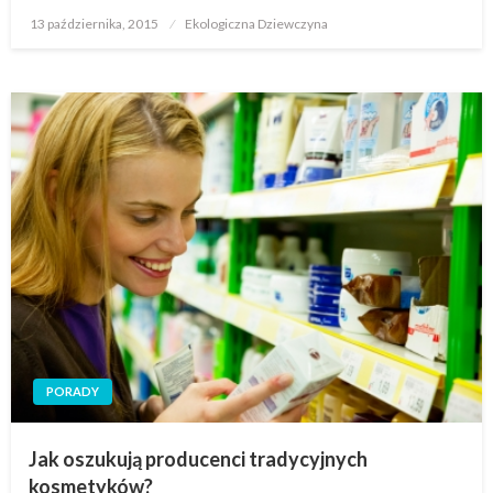
Opublikowane
13 października, 2015
Ekologiczna Dziewczyna
w
PORADY
Jak oszukują producenci tradycyjnych
kosmetyków?