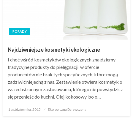
PORADY
Najdziwniejsze kosmetyki ekologiczne
I choć wśród kosmetyków ekologicznych znajdziemy
tradycyjne produkty do pielęgnacji, w ofercie
producentów nie brak tych specyficznych, które mogą
zadziwić niejedną z nas. Zestawienie otwiera kosmetyk o
wszechstronnym zastosowaniu, którego nie powstydzisz
się przenieść do kuchni. Olej kokosowy, bo o…
Opublikowane
1 października, 2015
Ekologiczna Dziewczyna
w