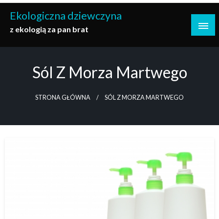
Przejdź
Ekologiczna dziewczyna
do
z ekologią za pan brat
treści
Sól Z Morza Martwego
STRONA GŁÓWNA
SÓL Z MORZA MARTWEGO