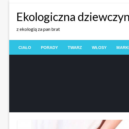
Przejdź
do
Ekologiczna dziewczy
treści
z ekologią za pan brat
CIAŁO
PORADY
TWARZ
WŁOSY
MARKI