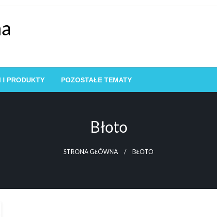
na
 I PRODUKTY
POZOSTAŁE TEMATY
Błoto
STRONA GŁÓWNA
BŁOTO